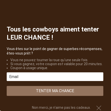
Livraison offerte dès 30€ d’achat
Aller
au
contenu
0
Tous les cowboys aiment tenter
Boutique Western
Bolo tie
Bolo Tie Route 66
LEUR CHANCE !
Vous êtes sur le point de gagner de superbes récompenses,
êtes-vous prêt ?
Vous ne pouvez tourner la roue qu'une seule fois.
Si vous gagnez, votre coupon est valable pour 20 minutes.
Coupon à usage unique.
TENTER MA CHANCE
Non merci, je n'aime pas les cadeaux.