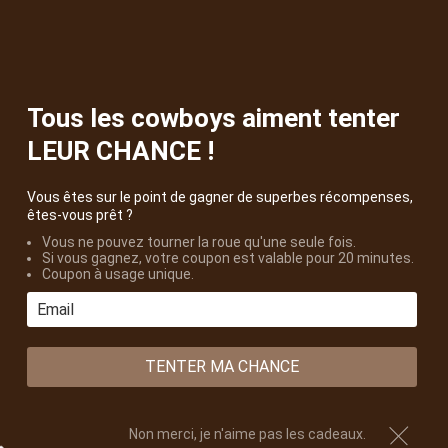
Livraison offerte dès 30€ d’achat
Aller
au
contenu
0
Tous les cowboys aiment tenter
Boutique Western
Boucles de ceinture western
Boucle de Ceinture
LEUR CHANCE !
Route 66
Vous êtes sur le point de gagner de superbes récompenses,
êtes-vous prêt ?
Vous ne pouvez tourner la roue qu'une seule fois.
Si vous gagnez, votre coupon est valable pour 20 minutes.
Coupon à usage unique.
TENTER MA CHANCE
Non merci, je n'aime pas les cadeaux.