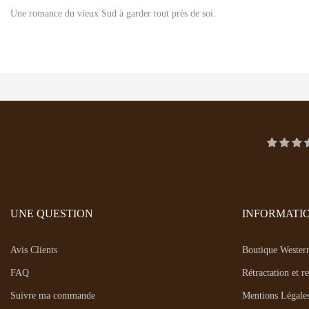
Une romance du vieux Sud à garder tout près de soi.
UNE QUESTION
INFORMATI
Avis Clients
Boutique Wester
FAQ
Rétractation et r
Suivre ma commande
Mentions Légal