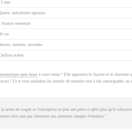
15 mm
Quartz, mécanisme japonais
1 bouton remontoir
80 cm
Heures, minutes, secondes
Chiffres arabes
automatique open heart
à votre tenue ! Elle apportera le charme et le charisme 
avori ! Et si vous souhaitez les assortir de manière tout à fait remarquable, n
a scène de couple et l'inscription en font une pièce à offrir plus qu'à collecti
ontiers vers ceux qui cherchent une attention chargée d'émotion."