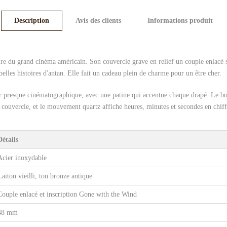
Description
Avis des clients
Informations produit
ire du grand cinéma américain. Son couvercle grave en relief un couple enlacé 
lles histoires d'antan. Elle fait un cadeau plein de charme pour un être cher.
ur presque cinématographique, avec une patine qui accentue chaque drapé. Le bo
couvercle, et le mouvement quartz affiche heures, minutes et secondes en chiff
Détails
Acier inoxydable
Laiton vieilli, ton bronze antique
Couple enlacé et inscription Gone with the Wind
48 mm