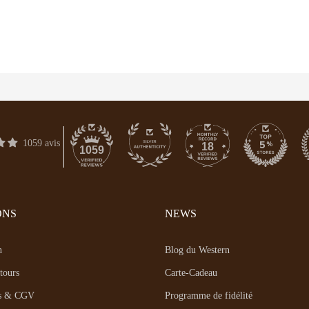
1059 avis
18
1059
ONS
NEWS
n
Blog du Western
etours
Carte-Cadeau
es & CGV
Programme de fidélité